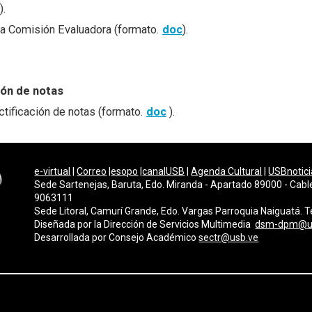
).
la Comisión Evaluadora (formato.
doc
).
ión de notas
ctificación de notas (formato.
doc
).
e-virtual
|
Correo
|
esopo
|
canalUSB
|
Agenda Cultural
|
USBnotici
Sede Sartenejas, Baruta, Edo. Miranda - Apartado 89000 - Cabl
9063111
Sede Litoral, Camurí Grande, Edo. Vargas Parroquia Naiguatá.
Diseñada por la Dirección de Servicios Multimedi
a
dsm-dpm@u
Desarrollada por
Consejo
Académico
sectr@usb.ve