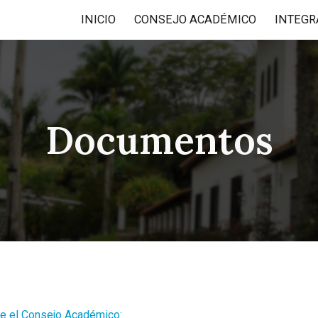
INICIO
CONSEJO ACADÉMICO
INTEGR
ip to main content
Skip to navigat
Documentos
te el Consejo Académico: